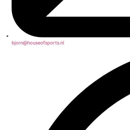
bjorn@houseofsports.nl