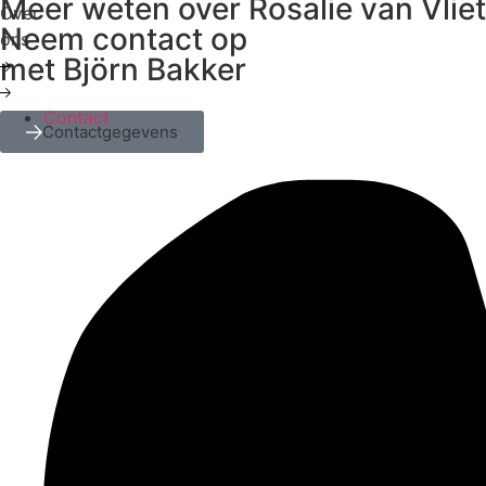
Meer weten over Rosalie van Vlie
Over
Neem contact op
ons
met Björn Bakker
Contact
Contactgegevens